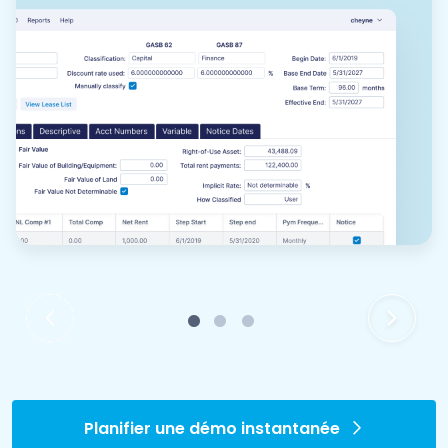
1
2
3
Planifier une démo instantanée