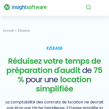
Aller au contenu
Accueil
EZLease
EZLEASE
Réduisez votre
temps de
préparation d'audit
de
75
%
pour une
location
simplifiée
La comptabilité des contrats de location ne devrait
pas être une tâche fastidieuse. EZLease simplifie la